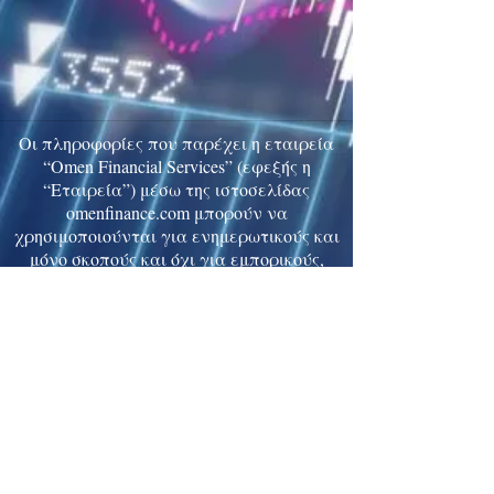
Οι πληροφορίες που παρέχει η εταιρεία
“Omen Financial Services” (εφεξής η
“Εταιρεία”) μέσω της ιστοσελίδας
omenfinance.com μπορούν να
χρησιμοποιούνται για ενημερωτικούς και
μόνο σκοπούς και όχι για εμπορικούς,
επενδυτικούς ή άλλους σκοπούς. Σε καμία
περίπτωση δεν μπορεί να εκληφθούν ως
προσφορά, συμβουλή, πρόταση για αγορά
ή πώληση των κινητών αξιών
οποιασδήποτε αναφερομένης στην
ιστοσελίδα εταιρείας ούτε ως προτροπή
για την πραγματοποίηση οποιασδήποτε
μορφής επενδύσεων. Η Εταιρεία δεν
ευθύνεται για τυχόν εμπορικές ή
επενδυτικές αποφάσεις που θα ληφθούν