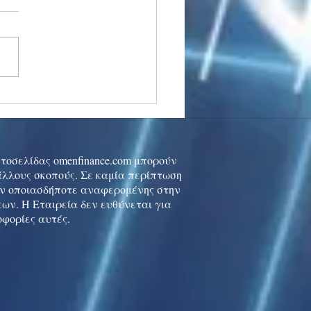
stocks: Japan little
used by strong GDP,
 tech rally cools
ιστοσελίδας omenfinance.com μπορούν
 άλλους σκοπούς. Σε καμία περίπτωση
ών οποιασδήποτε αναφερομένης στην
ων. Η Εταιρεία δεν ευθύνεται για
οφορίες αυτές.