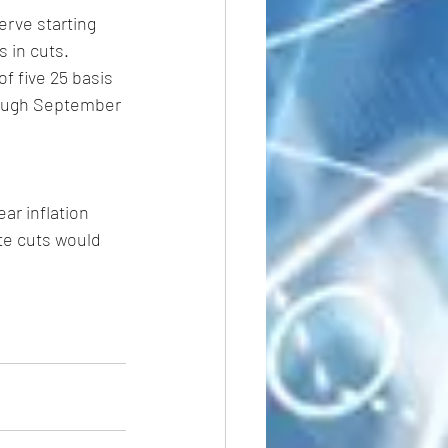
rve starting 
s in cuts.
f five 25 basis 
hrough September 
ar inflation 
ate cuts would 