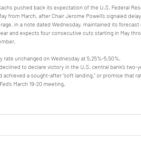
achs pushed back its expectation of the U.S. Federal Rese
 May from March, after Chair Jerome Powell's signaled delay
rage, in a note dated Wednesday, maintained its forecast o
 year and expects four consecutive cuts starting in May t
cember.
icy rate unchanged on Wednesday at 5.25%-5.50%.
clined to declare victory in the U.S. central bank's two-ye
ad achieved a sought-after "soft landing," or promise that r
Fed's March 19-20 meeting.