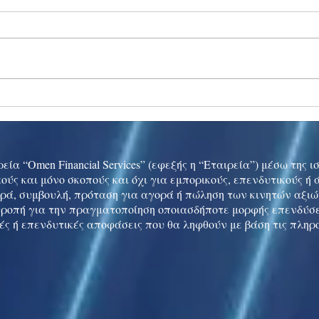
Ukraine peace talks in focus
Asia 
enth
China
εία “Omen Financial Services” (εφεξής η “Εταιρεία”) μέσω της 
ούς και μόνο σκοπούς και όχι για εμπορικούς, επενδυτικούς ή
ρά, συμβουλή, πρόταση για αγορά ή πώληση των κινητών αξι
τροπή για την πραγματοποίηση οποιασδήποτε μορφής επενδύσε
ές ή επενδυτικές αποφάσεις που θα ληφθούν με βάση τις πληρ