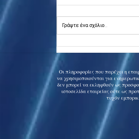
Γράψτε ένα σχόλιο...
Asia stocks digest Trump
tariff threat; S.Korea rallies
to 5-mth high
Οι πληροφορίες που παρέχει η εταιρ
να χρησιμοποιούνται για ενημερωτικ
δεν μπορεί να εκληφθούν ως προσφο
ιστοσελίδα εταιρείας ούτε ως προ
τυχόν εμπορικ