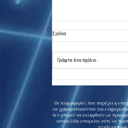
Σχόλια
Γράψτε ένα σχόλιο...
Asia stocks digest Trump
tariff threat; S.Korea rallies
to 5-mth high
Οι πληροφορίες που παρέχει η εταιρ
να χρησιμοποιούνται για ενημερωτικ
δεν μπορεί να εκληφθούν ως προσφο
ιστοσελίδα εταιρείας ούτε ως προ
τυχόν εμπορικ