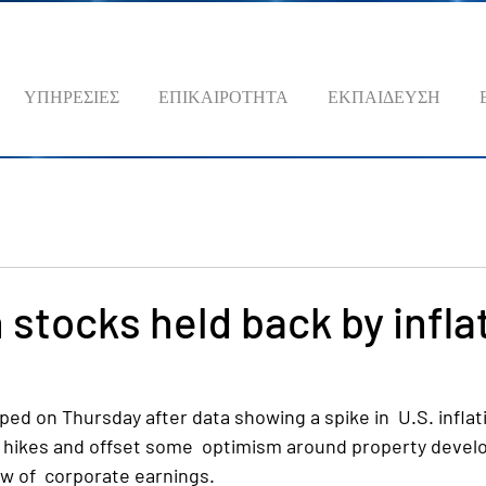
ΥΠΗΡΕΣΙΕΣ
ΕΠΙΚΑΙΡΟΤΗΤΑ
ΕΚΠΑΙΔΕΥΣΗ
stocks held back by infla
ped on Thursday after data showing a spike in  U.S. infla
e hikes and offset some  optimism around property devel
w of  corporate earnings.