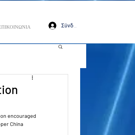
Σύνδεση
ΕΠΙΚΟΙΝΩΝΙΑ
tion
tion encouraged 
oper China 