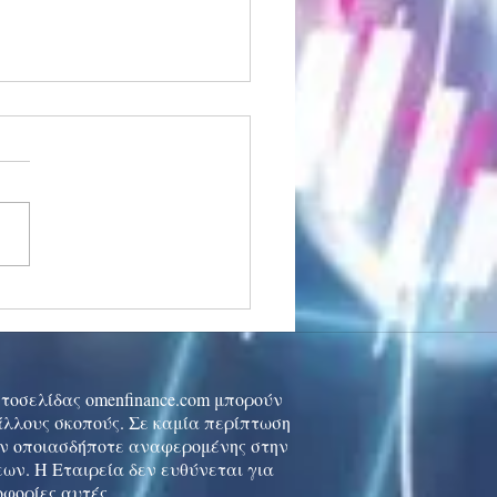
stocks: Japan little
used by strong GDP,
 tech rally cools
ιστοσελίδας omenfinance.com μπορούν
 άλλους σκοπούς. Σε καμία περίπτωση
ών οποιασδήποτε αναφερομένης στην
ων. Η Εταιρεία δεν ευθύνεται για
οφορίες αυτές.