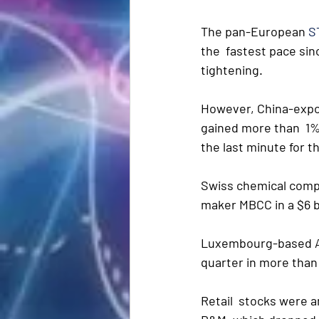
The pan-European 
S
the  fastest pace sin
tightening.
However, China-expos
gained more than  1%
the last minute for t
Swiss chemical compa
maker MBCC in a $6 bi
Luxembourg-based Ar
quarter in more than
Retail  stocks were 