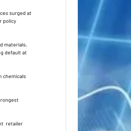
ices surged at 
 policy 
d materials, 
 default at  
n chemicals 
trongest 
  retailer 