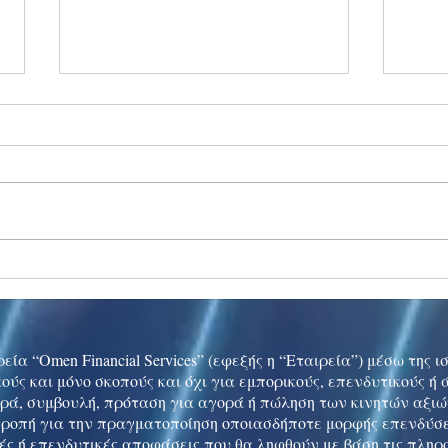
Ukraine peace talks in focus
Asia 
enth
China
εία “Omen Financial Services” (εφεξής η “Εταιρεία”) μέσω της 
ούς και μόνο σκοπούς και όχι για εμπορικούς, επενδυτικούς ή
ρά, συμβουλή, πρόταση για αγορά ή πώληση των κινητών αξι
τροπή για την πραγματοποίηση οποιασδήποτε μορφής επενδύσε
ές ή επενδυτικές αποφάσεις που θα ληφθούν με βάση τις πληρ