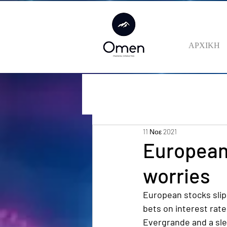
ΑΡΧΙΚΗ
11 Νοε 2021
European 
worries
European stocks slip
bets on interest rat
Evergrande and a sle