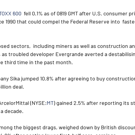
TOXX 600
  fell 0.1% as of 0819 GMT after U.S. consumer pr
ce 1990 that could compel the Federal Reserve into  faster
ed sectors,  including miners as well as construction an
 as troubled developer Evergrande averted a destabilising
he third time in the past month.
ny Sika jumped 10.8% after agreeing to buy constructio
llion deal. 
celorMittal (NYSE:
MT
) gained 2.5% after reporting its s
 a decade.
among the biggest drags, weighed down by British discount