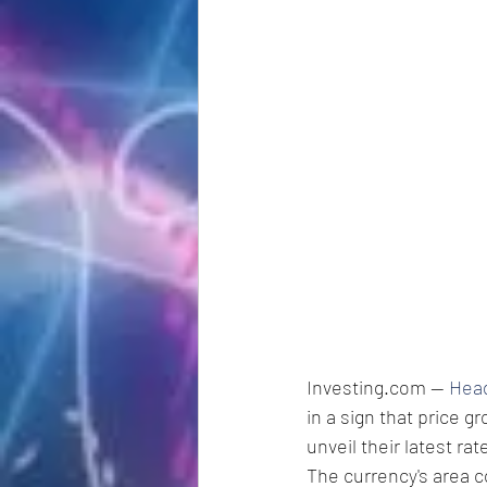
Investing.com -- 
Head
in a sign that price 
unveil their latest ra
The currency's area c