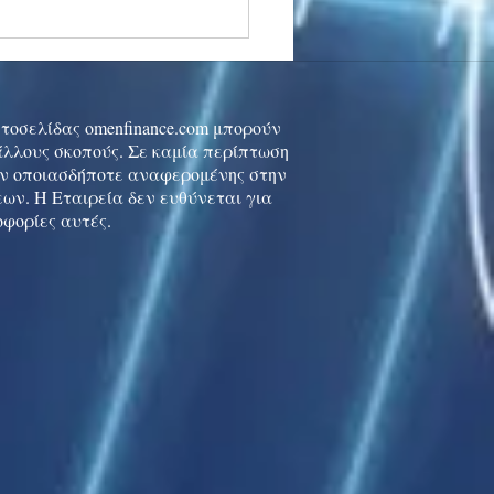
stocks: Japan little
used by strong GDP,
 tech rally cools
ιστοσελίδας omenfinance.com μπορούν
 άλλους σκοπούς. Σε καμία περίπτωση
ών οποιασδήποτε αναφερομένης στην
ων. Η Εταιρεία δεν ευθύνεται για
οφορίες αυτές.