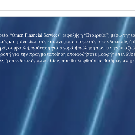
Ukraine peace talks in focus
Asia 
enth
China
εία “Omen Financial Services” (εφεξής η “Εταιρεία”) μέσω της 
ούς και μόνο σκοπούς και όχι για εμπορικούς, επενδυτικούς ή
ρά, συμβουλή, πρόταση για αγορά ή πώληση των κινητών αξι
τροπή για την πραγματοποίηση οποιασδήποτε μορφής επενδύσε
ές ή επενδυτικές αποφάσεις που θα ληφθούν με βάση τις πληρ