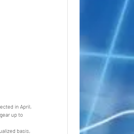
ected in April, 
gear up to 
alized basis, 