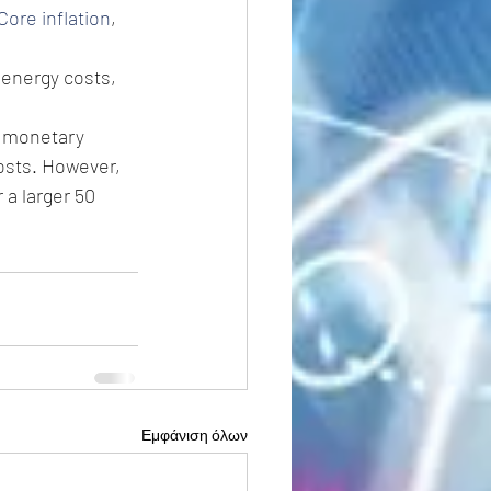
Core inflation
, 
 energy costs, 
t monetary 
osts. However, 
 a larger 50 
Εμφάνιση όλων