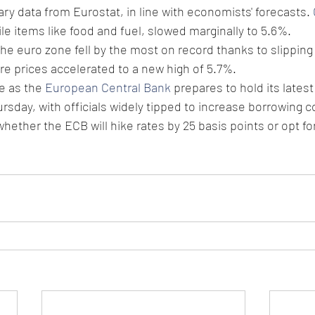
ry data from Eurostat, in line with economists' forecasts. 
ile items like food and fuel, slowed marginally to 5.6%.
 the euro zone fell by the most on record thanks to slipping
re prices accelerated to a new high of 5.7%.
e as the 
European Central Bank
 prepares to hold its lates
rsday, with officials widely tipped to increase borrowing c
whether the ECB will hike rates by 25 basis points or opt for