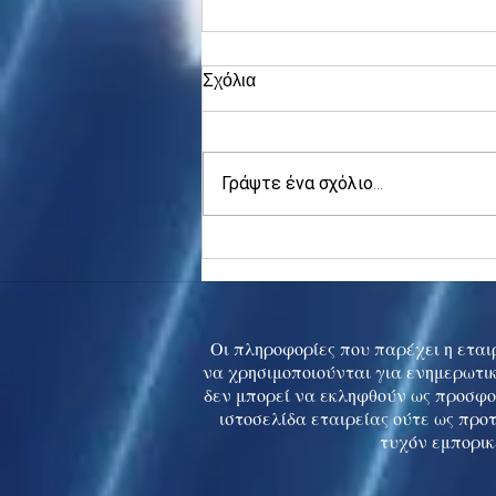
Σχόλια
Γράψτε ένα σχόλιο...
Asia stocks digest Trump
tariff threat; S.Korea rallies
to 5-mth high
Οι πληροφορίες που παρέχει η εταιρ
να χρησιμοποιούνται για ενημερωτικ
δεν μπορεί να εκληφθούν ως προσφο
ιστοσελίδα εταιρείας ούτε ως προ
τυχόν εμπορικ