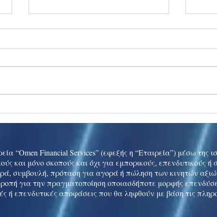
Ukraine peace talks in focus
Asia 
enth
China
εία “Omen Financial Services” (εφεξής η “Εταιρεία”) μέσω της 
ούς και μόνο σκοπούς και όχι για εμπορικούς, επενδυτικούς ή
ρά, συμβουλή, πρόταση για αγορά ή πώληση των κινητών αξι
τροπή για την πραγματοποίηση οποιασδήποτε μορφής επενδύσε
ές ή επενδυτικές αποφάσεις που θα ληφθούν με βάση τις πληρ