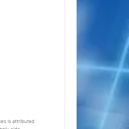
es is attributed 
pply-side 