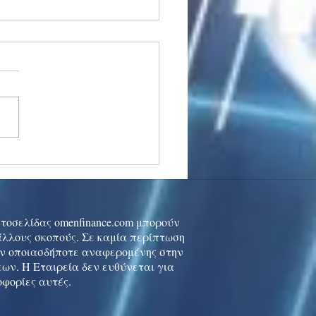
stocks: Japan little
used by strong GDP,
 tech rally cools
ιστοσελίδας omenfinance.com μπορούν
 άλλους σκοπούς. Σε καμία περίπτωση
ών οποιασδήποτε αναφερομένης στην
ων. Η Εταιρεία δεν ευθύνεται για
οφορίες αυτές.