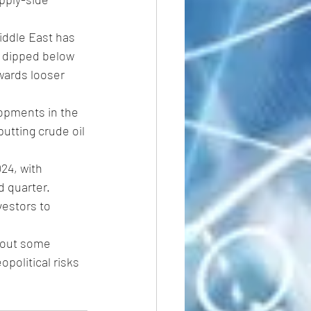
Middle East has 
y dipped below 
wards looser 
lopments in the 
utting crude oil 
24, with 
d quarter. 
vestors to 
e out some 
opolitical risks 