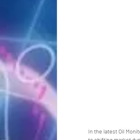
In the latest Oil Moni
to shifting market dy