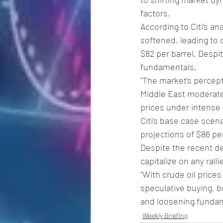
factors.
According to Citi's an
softened, leading to
$82 per barrel. Despi
fundamentals.
"The market's percept
Middle East moderated
prices under intense
Citi's base case scena
projections of $86 per
Despite the recent dec
capitalize on any ralli
"With crude oil prices
speculative buying, bu
and loosening fundamen
Weekly Briefing