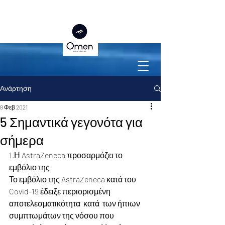
Ανάρτηση
8 Φεβ 2021
5 Σημαντικά γεγονότα για
σήμερα
1.Η AstraZeneca προσαρμόζει το 
εμβόλιο της
Το εμβόλιο της AstraZeneca κατά του 
Covid-19 έδειξε περιορισμένη  
αποτελεσματικότητα  κατά  των ήπιων 
συμπτωμάτων της νόσου που 