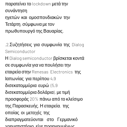
παρατείνει το lockdown μετά την 
συνάντηση 
ηγετών  και  ομοσπονδιακών  την  
Τετάρτη, σύμφωνα με τον 
πρωθυπουργό της Βαυαρίας.
.2.Συζητήσεις  για  συμφωνία  της  Dialog 
Semiconductor
Η Dialog semiconductor βρίσκεται κοντά 
σε συμφωνία για να πουλήσει την 
εταιρεία στην Renesas  Electronics  της  
Ιαπωνίας  για περίπου 4,9  
δισεκατομμύρια  ευρώ  (5,9 
δισεκατομμύρια δολάρια), με τιμή 
προσφοράς 20% πάνω από το κλείσιμο 
της Παρασκευής. Η εταιρεία,  της  
οποίας  οι  μετοχές  της 
διαπραγματεύονται    στο    Γερμανικό 
χρηματιστήριο, είχε προηγουμένως 