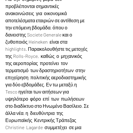
προβλέπονται σημαντικές  
ανακοινώσεις  για  οικονομικά 
αποτελέσματα εταιριών σε αντίθεση με 
την επόμενη βδομάδα, όπου ο 
δανειστης Societe Generale και ο 
ζυθοποιός Heineken  είναι στα 
highlights. Παρακολουθήστε τις μετοχές 
της Rolls-Royce,  καθώς  ο  μηχανικός  
της αεροπορίας  προτείνει  τον  
τερματισμό  των δραστηριοτήτων  στην  
επιχείρηση  πολιτικής αεροδιαστημικής 
για δύο εβδομάδες. Εν τω μεταξύ,η 
Tesco ηγείται των αιτήσεων για 
υψηλότερο  φόρο  επί  των  πωλήσεων  
στο διαδίκτυο στο Ηνωμένο Βασίλειο. Σε 
άλλα νέα, η  διευθύντρια  της  
Ευρωπαϊκής  Κεντρικής Τράπεζας  
Christine  Lagarde  συμμετέχει  σε μια 