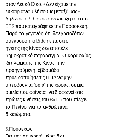
στον Λευκό Οίκο. «Δεν είχαμε την 
ευκαιρία να μιλήσουμε μεταξύ μας», 
δήλωσε ο Biden σε συνέντευξή του στο 
CBS που καταγράφηκε την Παρασκευή.  
Παρά  το  γεγονός  ότι  δεν χρειαζόταν 
σύγκρουση, ο Biden είπε ότι ο 
ηγέτης της Κίνας δεν αποτελεί 
δημοκρατικό παράδειγμα.  Ο  κορυφαίος 
 διπλωμάτης  της Κίνας   την   
προηγούμενη   εβδομάδα 
προειδοποίησε τις ΗΠΑ να μην 
υπερβούν τα “όρια” της χώρας, σε μια 
ομιλία που φαίνεται  να διαφωνεί στις 
πρώτες κινήσεις του Biden που  πίεζαν  
το  Πεκίνο  για  τα  ανθρώπινα 
δικαιώματα.
5.Προσεχώς
Για  την  σημερινή  μέρα  δεν  