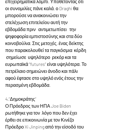
επιχειρηματικά λόμπι. Υποθέτοντας ότι 
οι συνομιλίες πάνε καλά, ο Draghi θα 
μπορούσε να ανακοινώσει την 
στελέχωση επιτελείου αυτή την 
εβδομάδα πριν   αντιμετωπίσει   την   
ψηφοφορία εμπιστοσύνης και στα δύο 
κοινοβούλια. Στις μετοχές, ένας δείκτης 
που παρακολουθεί τα παγκόσμια  κέρδη 
 σημείωσε  υψηλότερο  ρεκόρ και τα 
ευρωπαϊκά “futures” είναι υψηλότερα. Το 
πετρέλαιο σημειώνει άνοδο και πάλι 
αφού έφτασε στο υψηλό ενός έτους την 
περασμένη εβδομάδα.
4.“Δημοκράτης”
Ο Πρόεδρος των ΗΠΑ Joe Biden 
ρωτήθηκε για τον  λόγο που δεν έχει 
έρθει σε επικοινωνία με τον Κινέζο 
Πρόεδρο Xi Jinping από την είσοδό του 