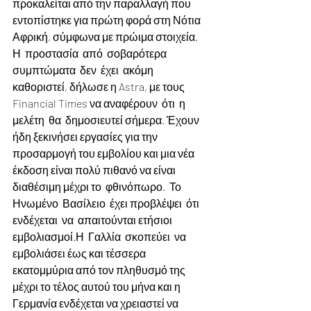
προκαλείται από την παραλλαγή που 
εντοπίστηκε για πρώτη φορά στη Νότια 
Αφρική, σύμφωνα με πρώιμα στοιχεία.  
Η  προστασία  από  σοβαρότερα 
συμπτώματα  δεν  έχει  ακόμη  
καθοριστεί, δήλωσε η Astra, με τους 
Financial Times να αναφέρουν  ότι  η  
μελέτη  θα  δημοσιευτεί σήμερα. Έχουν 
ήδη ξεκινήσει εργασίες για την 
προσαρμογή του εμβολίου και μια νέα 
έκδοση είναι πολύ πιθανό να είναι 
διαθέσιμη μέχρι το  φθινόπωρο.  Το  
Ηνωμένο  Βασίλειο  έχει προβλέψει  ότι  
ενδέχεται  να  απαιτούνται ετήσιοι  
εμβολιασμοί.Η  Γαλλία  σκοπεύει  να 
εμβολιάσει έως και τέσσερα 
εκατομμύρια από τον πληθυσμό της 
μέχρι το τέλος αυτού του μήνα και η 
Γερμανία ενδέχεται να χρειαστεί να 