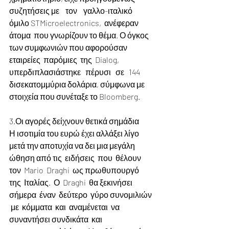
συζητήσεις με    τον    γαλλο-ιταλικό    
όμιλο STMicroelectronics,  ανέφεραν  
άτομα  που γνωρίζουν το θέμα. Ο όγκος 
των συμφωνιών που αφορούσαν  
εταιρείες  παρόμιες  της  Dialog, 
υπερδιπλασιάστηκε   πέρυσι   σε   144 
δισεκατομμύρια δολάρια, σύμφωνα με 
στοιχεία που συνέταξε το Bloomberg.
3.Οι αγορές δείχνουν θετικά σημάδια
Η ισοτιμία του ευρώ έχει αλλάξει λίγο 
μετά την αποτυχία να δει μια μεγάλη 
ώθηση από τις  ειδήσεις  που  θέλουν  
τον  Mario  Draghi  ως πρωθυπουργό  
της  Ιταλίας.  Ο  Draghi  θα ξεκινήσει  
σήμερα  έναν  δεύτερο  γύρο συνομιλιών 
 με  κόμματα  και  αναμένεται  να 
συναντήσει συνδικάτα  και  