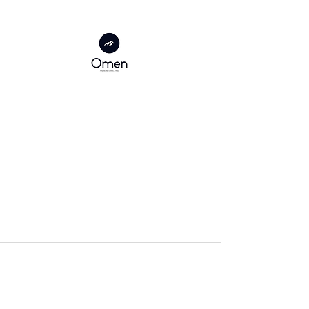
Οι πληροφορίες που παρέχει η εταιρεία
“Omen Financial Services” (εφεξής η
“Εταιρεία”) μέσω της ιστοσελίδας
omenfinance.com μπορούν να